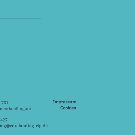
Impressum
7 751
Cookies
es-koelling.de
 427
ing@cdu.landtag-rlp.de