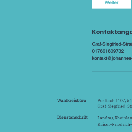
Weiter
n
.
Kontaktang
Graf-Siegfried-Str
017661609732
kontakt@johannes-
Wahlkreisbüro
Postfach 1107,
54
Graf-Siegfried-St
Dienstanschrift
Landtag Rheinlan
Kaiser-Friedrich