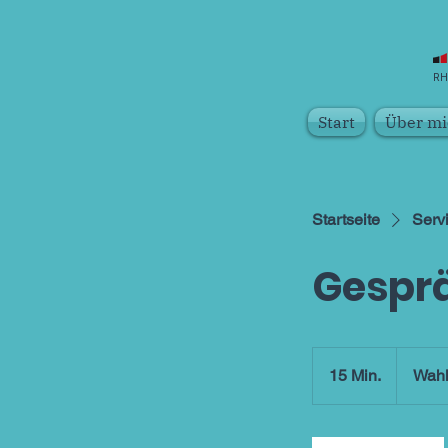
RH
Start
Über mi
Startseite
Servi
Gespr
15 Min.
1
Wahl
5
M
i